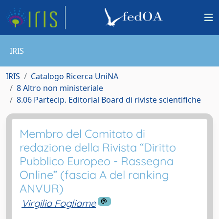
IRIS
IRIS
Catalogo Ricerca UniNA
8 Altro non ministeriale
8.06 Partecip. Editorial Board di riviste scientifiche
Membro del Comitato di
redazione della Rivista “Diritto
Pubblico Europeo - Rassegna
Online” (fascia A del ranking
ANVUR)
Virgilia Fogliame