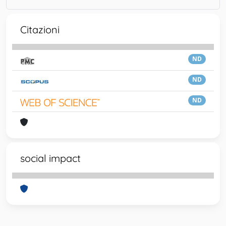
Citazioni
ND
ND
ND
social impact