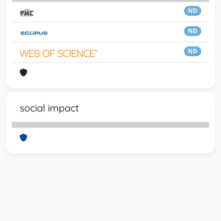
ND
ND
ND
social impact
Powered by
IRIS
-
about IRIS
-
Utilizzo dei cookie
-
Privacy
Copyright © 2026