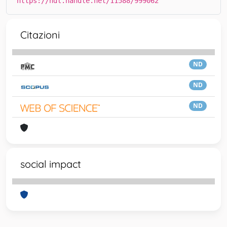
https://hdl.handle.net/11588/999062
Citazioni
ND
ND
ND
social impact