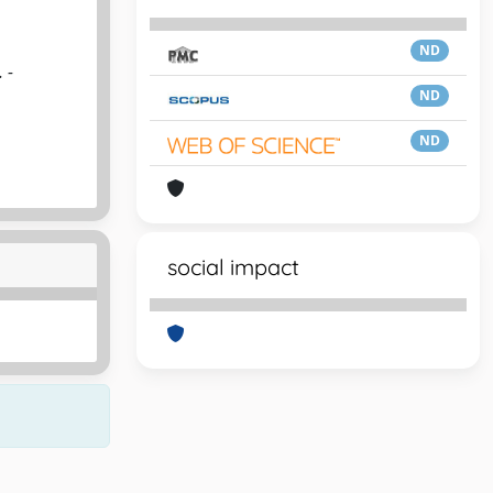
ND
 -
ND
ND
social impact