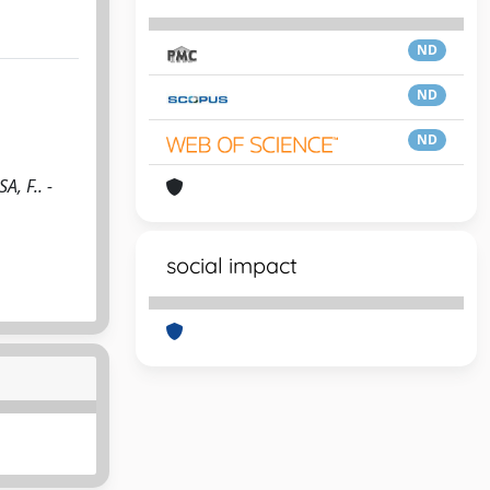
ND
ND
ND
A, F.. -
social impact