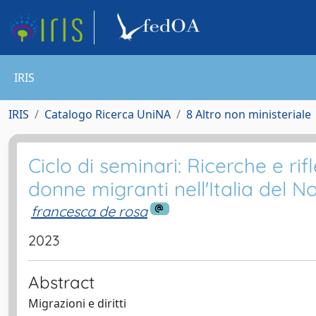
IRIS
IRIS
Catalogo Ricerca UniNA
8 Altro non ministeriale
Ciclo di seminari: Ricerche e rifl
donne migranti nell'Italia del 
francesca de rosa
2023
Abstract
Migrazioni e diritti