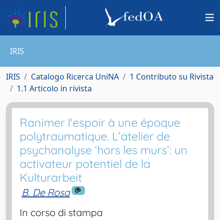
IRIS
IRIS
Catalogo Ricerca UniNA
1 Contributo su Rivista
1.1 Articolo in rivista
Ranimer l'espoir à une époque
polytraumatique. L’atelier de
psychanalyse ‘hors les murs’: un
activateur potentiel de la
Kulturarbeit
B. De Rosa
In corso di stampa