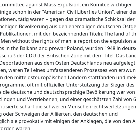
Committee against Mass Expulsion, ein Komitee wichtiger
ge schon in der “American Civil Liberties Union”, einer de
ionen, tätig waren – gegen das dramatische Schicksal der
achigen Bevölkerung aus den ehemaligen deutschen Ostge
Publikationen, mit den bezeichnenden Titeln: The land of t
Men without the rights of man: a report on the expulsion 
s in the Balkans and prewar Poland, wurden 1948 in deuts
chuß der CDU der Britischen Zone mit dem Titel: Das Lan
Deportationen aus dem Osten Deutschlands neu aufgelegt.
gen, waren Teil eines umfassenderen Prozesses von erzwu
in den mittelosteuropäischen Ländern stattfanden und meis
gramme, oft mit offizieller Unterstützung der Sieger des 
ade die deutsche und deutschsprachige Bevölkerung war vo
htlingen und Vertriebenen, und einer geschätzten Zahl von 
kritisierte scharf die schweren Menschenrechtsverletzungen
oder Schweigen der Alliierten, den deutschen und
ich sie provokativ mit einigen der Anklagen, die von den Al
worden waren.