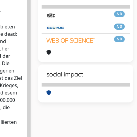
r
ND
bieten
ND
he dead:
ND
and
cher
d der
 Die
ngenen
social impact
t das Ziel
Krieges,
n diesem
600.000
, die
liierten