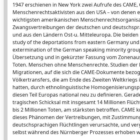
1947 erschienen in New York zwei Aufrufe des CAME, 
Menschenrechtsaktivisten aus den USA – von denen eini
wichtigsten amerikanischen Menschenrechtsorganisat
Zwangsvertreibungen der deutschen und deutschspr
und aus den Ländern Ost-u. Mitteleuropa. Die beiden 
study of the deportations from eastern Germany und 
extermination of the German speaking minority group
Übersetzung und in gekürzter Fassung vom Zonenauss
Toten. Menschen ohne Menschenrechte. Studien der 
Migrationen, auf die sich die CAME-Dokumente bezo
Völkertransfers, die am Ende des Zweiten Weltkriegs 
hatten, durch ethnolinguistische Homogenisierungspro
diesen Teil Europas national neu zu definieren. Ger
tragischen Schicksal mit insgesamt 14 Millionen Flüc
bis 2 Millionen Toten, am stärksten betroffen. CAME 
dieses Phänomen der Vertreibungen, mit Zustimmung 
deutschsprachigen Flüchtlingen verursachte, und vergl
selbst während des Nürnberger Prozesses erhoben 