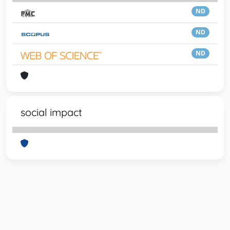
ND
ND
ND
social impact
Powered by
IRIS
-
about IRIS
-
Utilizzo dei cookie
-
Privacy
Copyright © 2026