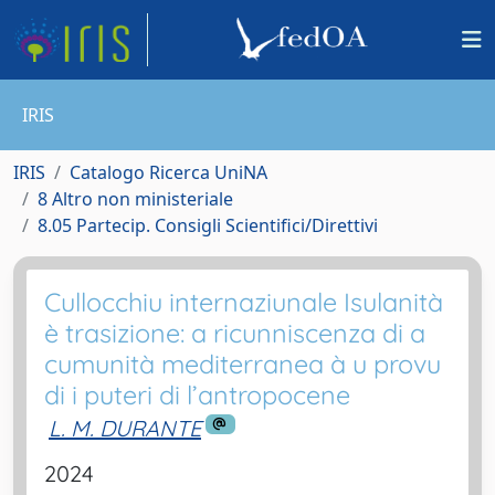
IRIS
IRIS
Catalogo Ricerca UniNA
8 Altro non ministeriale
8.05 Partecip. Consigli Scientifici/Direttivi
Cullocchiu internaziunale Isulanità
è trasizione: a ricunniscenza di a
cumunità mediterranea à u provu
di i puteri di l’antropocene
L. M. DURANTE
2024