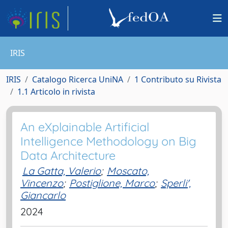
IRIS
IRIS
Catalogo Ricerca UniNA
1 Contributo su Rivista
1.1 Articolo in rivista
An eXplainable Artificial
Intelligence Methodology on Big
Data Architecture
La Gatta, Valerio
;
Moscato,
Vincenzo
;
Postiglione, Marco
;
Sperli',
Giancarlo
2024