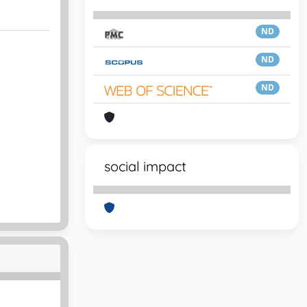
ND
ND
ND
social impact