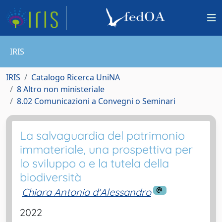
IRIS
IRIS
Catalogo Ricerca UniNA
8 Altro non ministeriale
8.02 Comunicazioni a Convegni o Seminari
La salvaguardia del patrimonio
immateriale, una prospettiva per
lo sviluppo o e la tutela della
biodiversità
Chiara Antonia d'Alessandro
2022