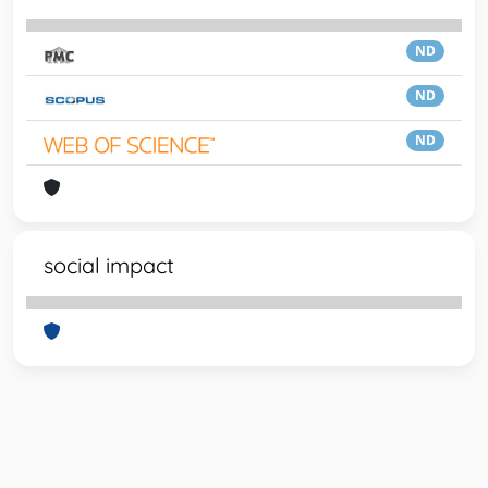
ND
ND
ND
social impact
Powered by
IRIS
-
about IRIS
-