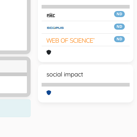
ND
ND
ND
social impact