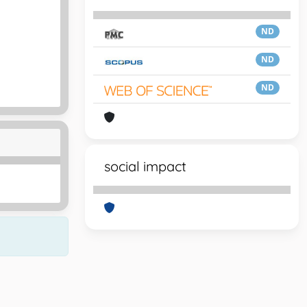
ND
ND
ND
social impact