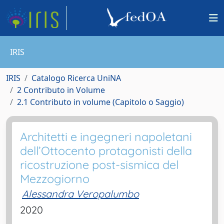
IRIS
IRIS
Catalogo Ricerca UniNA
2 Contributo in Volume
2.1 Contributo in volume (Capitolo o Saggio)
Architetti e ingegneri napoletani
dell’Ottocento protagonisti della
ricostruzione post-sismica del
Mezzogiorno
Alessandra Veropalumbo
2020