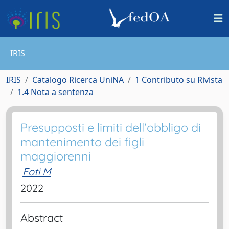
IRIS
IRIS
Catalogo Ricerca UniNA
1 Contributo su Rivista
1.4 Nota a sentenza
Presupposti e limiti dell'obbligo di
mantenimento dei figli
maggiorenni
Foti M
2022
Abstract