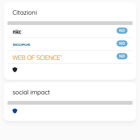
Citazioni
ND
ND
ND
social impact