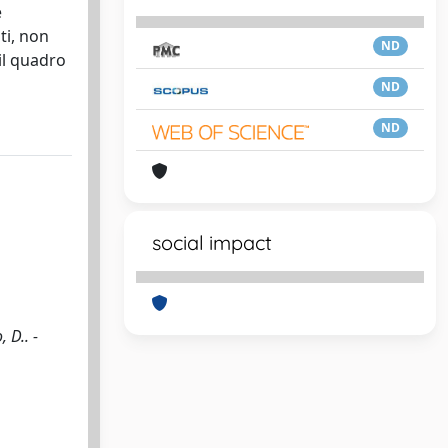
e
ti, non
ND
il quadro
ND
ND
social impact
 D.. -