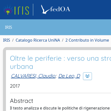
IRIS
IRIS
Catalogo Ricerca UniNA
2 Contributo in Volume
Oltre le periferie : verso una s
urbana
CALVARESI, Claudio
;
De Leo, D
2017
Abstract
Il testo analizza e discute le politiche di rigenerazi