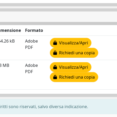
imensione
Formato
4.26 kB
Adobe
Visualizza/Apri
PDF
Richiedi una copia
.3 MB
Adobe
Visualizza/Apri
PDF
Richiedi una copia
ritti sono riservati, salvo diversa indicazione.