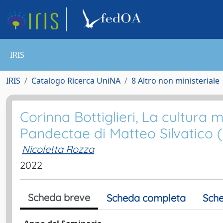
IRIS
IRIS
Catalogo Ricerca UniNA
8 Altro non ministeriale
Corinna Bottiglieri, La cultura 
Pandectae di Matteo Silvatico (
Nicoletta Rozza
2022
Scheda breve
Scheda completa
Sche