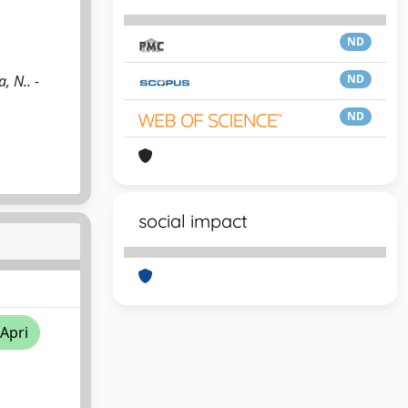
ND
, N.. -
ND
ND
social impact
/Apri