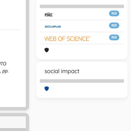
ND
ND
ND
NTO
social impact
, pp.