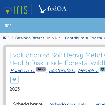
IRIS
IRIS
Catalogo Ricerca UniNA
1 Contributo su Rivista
Evaluation of Soil Heavy Meta
Health Risk inside Forests, Wil
Panico S. C.
;
Santorufo L.
;
Memoli V.
Primo
2023
Scheda breve
Scheda completa
Sche