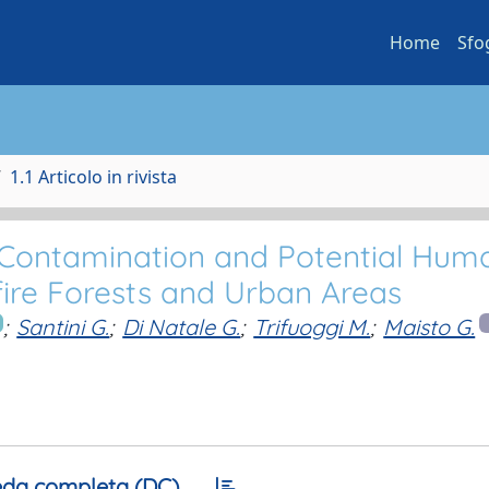
Home
Sfo
1.1 Articolo in rivista
l Contamination and Potential Hum
dfire Forests and Urban Areas
;
Santini G.
;
Di Natale G.
;
Trifuoggi M.
;
Maisto G.
da completa (DC)