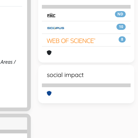
ND
10
8
 Areas /
social impact