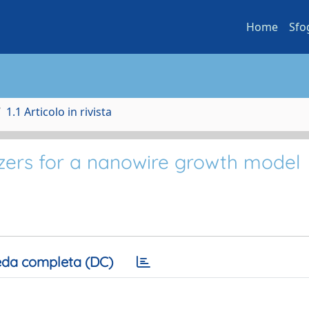
Home
Sfo
1.1 Articolo in rivista
zers for a nanowire growth model
da completa (DC)