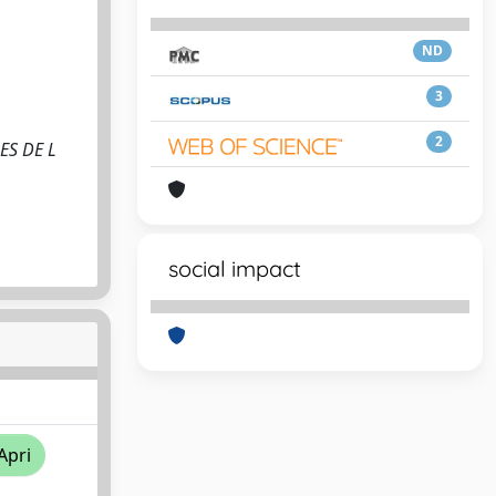
ND
3
2
LES DE L
social impact
Apri