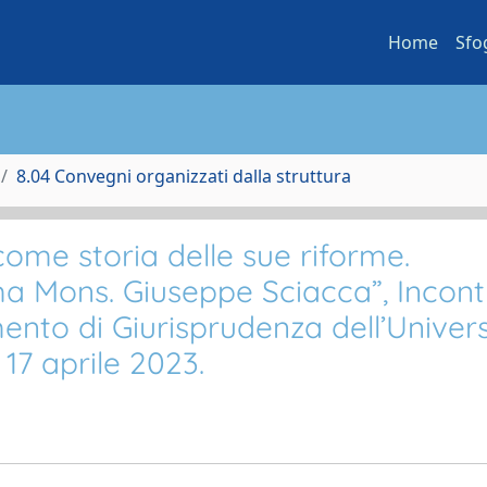
Home
Sfo
8.04 Convegni organizzati dalla struttura
ome storia delle sue riforme.
ma Mons. Giuseppe Sciacca”, Incont
ento di Giurisprudenza dell’Univers
 17 aprile 2023.