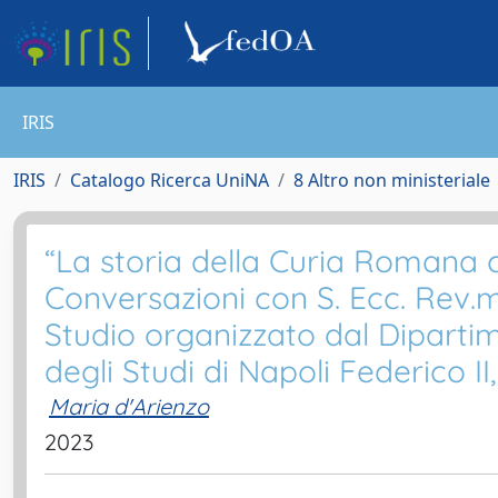
IRIS
IRIS
Catalogo Ricerca UniNA
8 Altro non ministeriale
“La storia della Curia Romana c
Conversazioni con S. Ecc. Rev.
Studio organizzato dal Dipartim
degli Studi di Napoli Federico II,
Maria d'Arienzo
2023