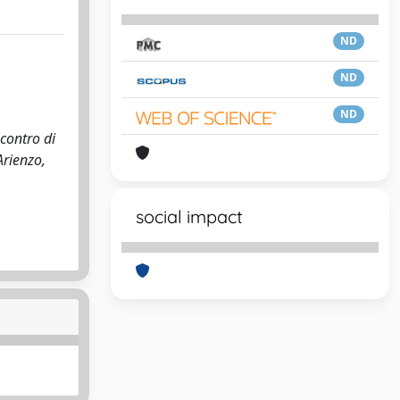
ND
ND
ND
contro di
Arienzo,
social impact