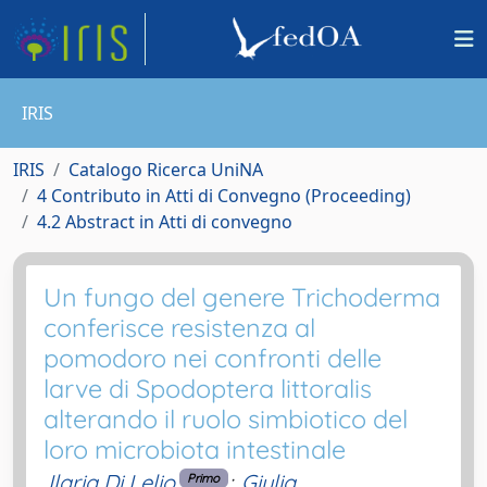
IRIS
IRIS
Catalogo Ricerca UniNA
4 Contributo in Atti di Convegno (Proceeding)
4.2 Abstract in Atti di convegno
Un fungo del genere Trichoderma
conferisce resistenza al
pomodoro nei confronti delle
larve di Spodoptera littoralis
alterando il ruolo simbiotico del
loro microbiota intestinale
Ilaria Di Lelio
;
Giulia
Primo