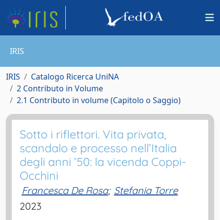
IRIS
IRIS
Catalogo Ricerca UniNA
2 Contributo in Volume
2.1 Contributo in volume (Capitolo o Saggio)
Sotto i riflettori. Vita privata,
scandalo e processo nell’Italia
degli anni ’50: la vicenda Coppi-
Occhini
Francesca De Rosa
;
Stefania Torre
2023