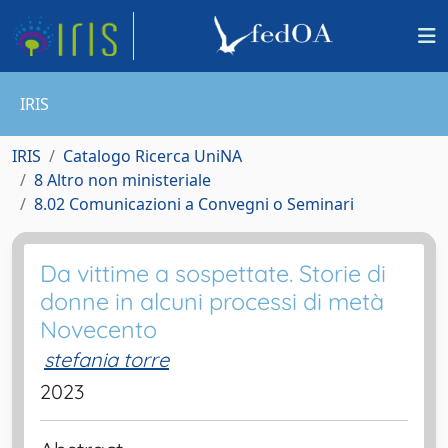
IRIS
IRIS
Catalogo Ricerca UniNA
8 Altro non ministeriale
8.02 Comunicazioni a Convegni o Seminari
Da vittime a sospettate. Storie di
donne in alcuni processi di metà
Novecento
stefania torre
2023