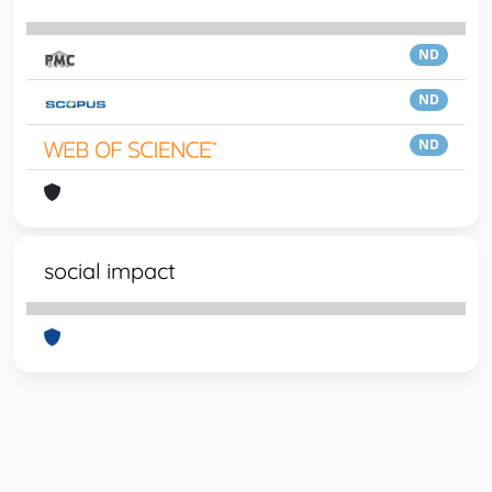
ND
ND
ND
social impact
Powered by
IRIS
-
about IRIS
-