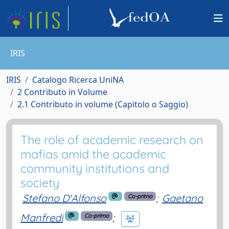
IRIS
IRIS
Catalogo Ricerca UniNA
2 Contributo in Volume
2.1 Contributo in volume (Capitolo o Saggio)
The role of academic research on
mafias amid the academic
community institutions and
society
Stefano D'Alfonso
;
Gaetano
Co-primo
Manfredi
;
Co-primo