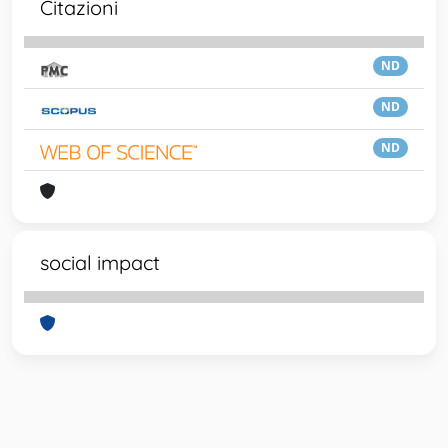
Citazioni
ND
ND
ND
social impact