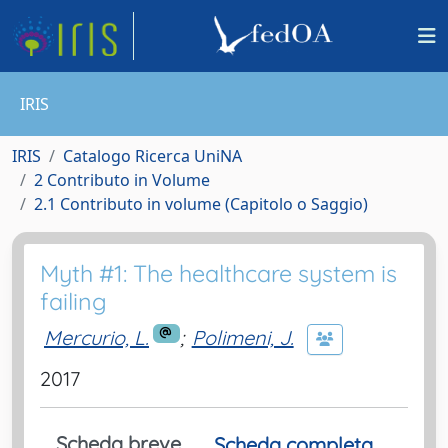
IRIS
IRIS
Catalogo Ricerca UniNA
2 Contributo in Volume
2.1 Contributo in volume (Capitolo o Saggio)
Myth #1: The healthcare system is
failing
Mercurio, L.
;
Polimeni, J.
2017
Scheda breve
Scheda completa