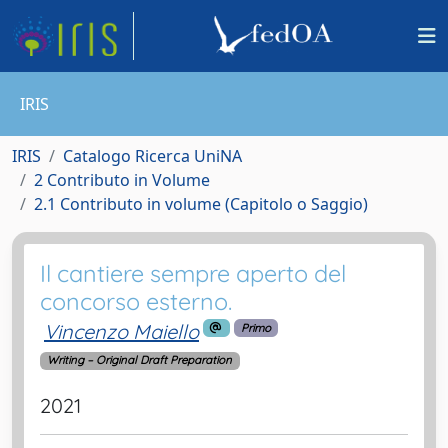
IRIS
IRIS
Catalogo Ricerca UniNA
2 Contributo in Volume
2.1 Contributo in volume (Capitolo o Saggio)
Il cantiere sempre aperto del
concorso esterno.
Vincenzo Maiello
Primo
Writing – Original Draft Preparation
2021