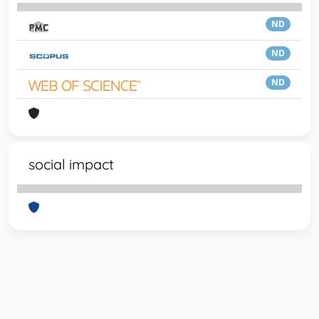
ND
ND
ND
social impact
Powered by
IRIS
-
about IRIS
-
Utilizzo dei cookie
-
Privacy
Copyright © 2026