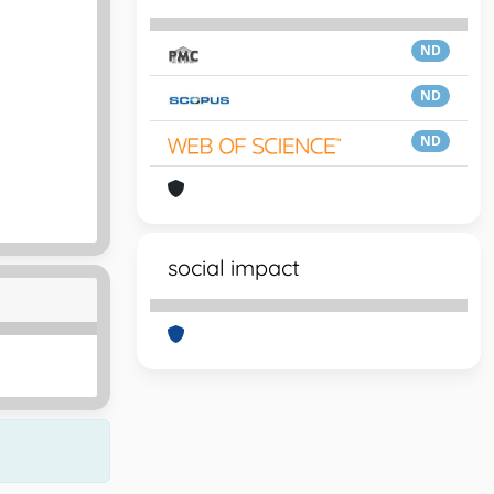
ND
ND
ND
social impact