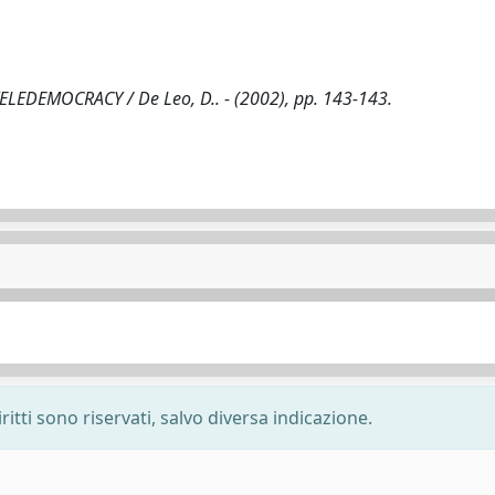
EDEMOCRACY / De Leo, D.. - (2002), pp. 143-143.
ritti sono riservati, salvo diversa indicazione.