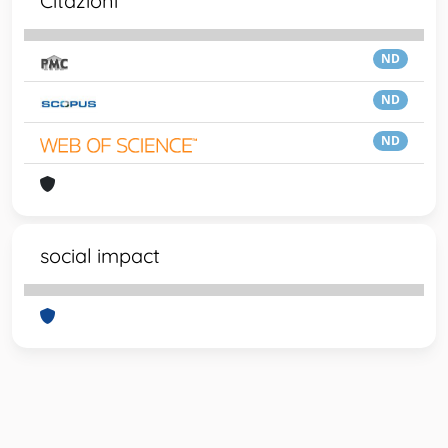
Citazioni
ND
ND
ND
social impact
Powered by
IRIS
-
about IRIS
-