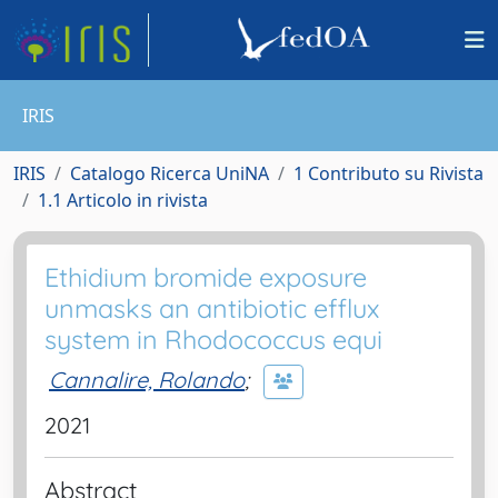
IRIS
IRIS
Catalogo Ricerca UniNA
1 Contributo su Rivista
1.1 Articolo in rivista
Ethidium bromide exposure
unmasks an antibiotic efflux
system in Rhodococcus equi
Cannalire, Rolando
;
2021
Abstract