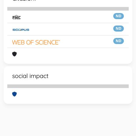
ND
ND
ND
social impact
Powered by
IRIS
-
about IRIS
-