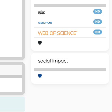
ND
ND
ND
social impact