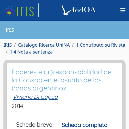
IRIS
IRIS
Catalogo Ricerca UniNA
1 Contributo su Rivista
1.4 Nota a sentenza
Poderes e (ir)responsabilidad de
la Consob en el asunto de los
bonds argentinos
Viviana Di Capua
2014
Scheda breve
Scheda completa