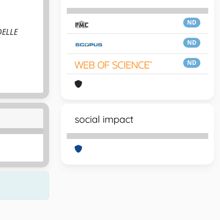
ND
 DELLE
ND
ND
social impact