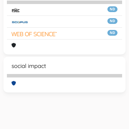
ND
ND
ND
social impact
Powered by
IRIS
-
about IRIS
-
Utilizzo dei cookie
-
Privacy
Copyright © 2026