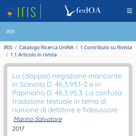
IRIS
IRIS
Catalogo Ricerca UniNA
1 Contributo su Rivista
1.1 Articolo in rivista
La (doppia) negazione mancante
in Scevola D. 46,3,93,1-2 e in
Papiniano D. 46,3,95,3. La confusa
tradizione testuale in tema di
riunione di debitore e fideiussore
Marino Salvatore
2017