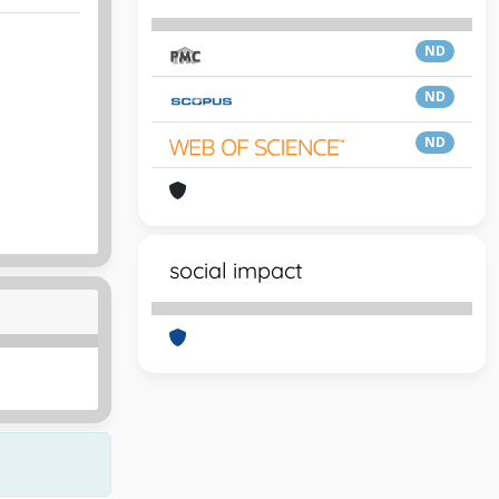
ND
ND
ND
social impact