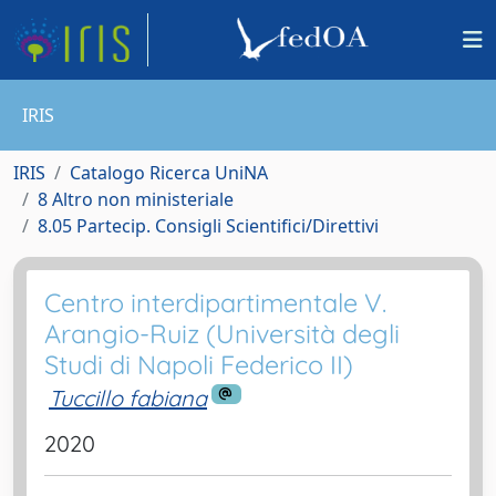
IRIS
IRIS
Catalogo Ricerca UniNA
8 Altro non ministeriale
8.05 Partecip. Consigli Scientifici/Direttivi
Centro interdipartimentale V.
Arangio-Ruiz (Università degli
Studi di Napoli Federico II)
Tuccillo fabiana
2020