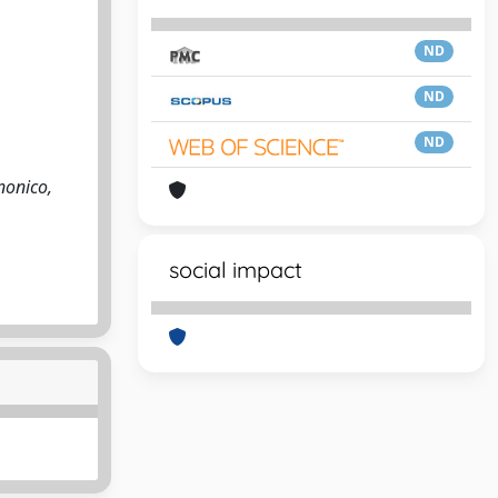
ND
ND
ND
nonico,
social impact