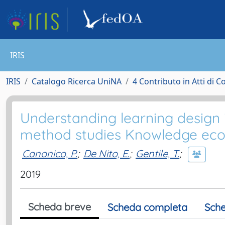
IRIS
IRIS
Catalogo Ricerca UniNA
4 Contributo in Atti di 
Understanding learning design 
method studies Knowledge ec
Canonico, P.
;
De Nito, E.
;
Gentile, T.
;
2019
Scheda breve
Scheda completa
Sche