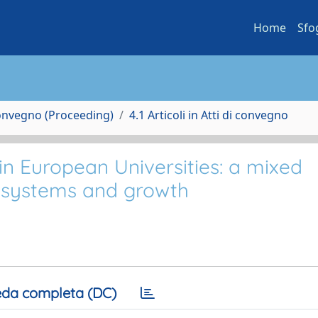
Home
Sfo
Convegno (Proceeding)
4.1 Articoli in Atti di convegno
in European Universities: a mixed
osystems and growth
da completa (DC)