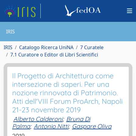
IRIS
IRIS
Catalogo Ricerca UniNA
7 Curatele
7.1 Curatore o Editor di Libri Scientifici
Il Progetto di Architettura come
intersezione di saperi. Per una
nozione rinnovata di Patrimonio.
Atti dell'VIII Forum ProArch, Napoli
21-23 novembre 2019
Alberto Calderoni
;
Bruna Di
Palma
;
Antonio Nitti
;
Gaspare Oliva
2019