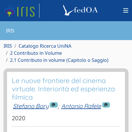
IRIS
IRIS
Catalogo Ricerca UniNA
2 Contributo in Volume
2.1 Contributo in volume (Capitolo o Saggio)
Le nuove frontiere del cinema
virtuale. Interiorità ed esperienza
filmica
Stefano Bory
;
Antonio Rafele
2020