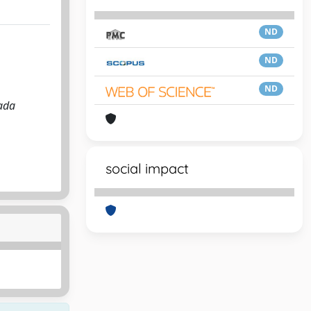
ND
ND
ND
nada
social impact