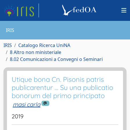
IRIS
IRIS
Catalogo Ricerca UniNA
8 Altro non ministeriale
8.02 Comunicazioni a Convegni o Seminari
Utique bona Cn. Pisonis patris
publicarentur … Su una publicatio
bonorum del primo principato
masi carla
2019