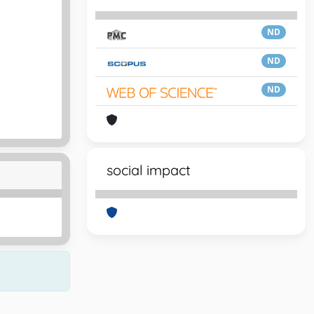
ND
ND
ND
social impact