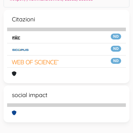
Citazioni
ND
ND
ND
social impact