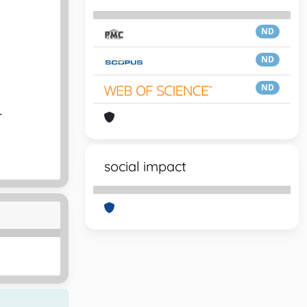
ND
ND
ND
.
social impact