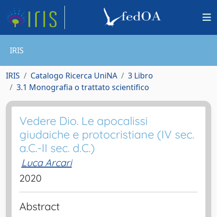
IRIS
IRIS
Catalogo Ricerca UniNA
3 Libro
3.1 Monografia o trattato scientifico
Vedere Dio. Le apocalissi
giudaiche e protocristiane (IV sec.
a.C.-II sec. d.C.)
Luca Arcari
2020
Abstract