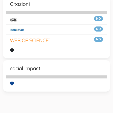
Citazioni
ND
ND
ND
social impact